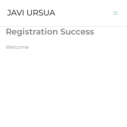
Ir
al
Mai
contenido
Registration Success
Men
Welcome